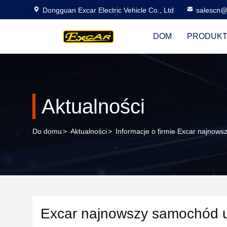
Dongguan Excar Electric Vehicle Co., Ltd
salescn@
DOM
PRODUK
Aktualności
Do domu
>
Aktualności
>
Informacje o firmie Excar najnow
Excar najnowszy samochód u