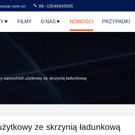
excar.com.cn
86--13546943585
TY
FILMY
O NAS
NOWOŚCI
PRZYPADKI
szy samochód użytkowy ze skrzynią ładunkową
żytkowy ze skrzynią ładunkową