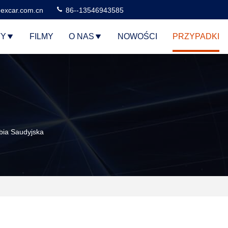
excar.com.cn
86--13546943585
TY
FILMY
O NAS
NOWOŚCI
PRZYPADKI
bia Saudyjska