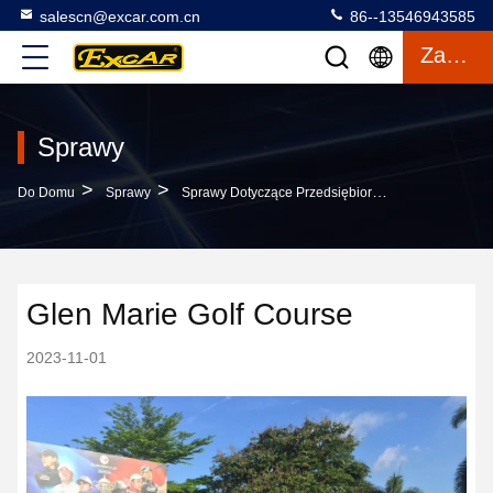
salescn@excar.com.cn
86--13546943585
Zacytować
Sprawy
>
>
Do Domu
Sprawy
Sprawy Dotyczące Przedsiębiorstw Glen Marie Golf Course
Glen Marie Golf Course
2023-11-01