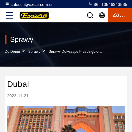
salescn@excar.com.cn
86--13546943585
Zacytować
Sprawy
>
>
Do Domu
Sprawy
Sprawy Dotyczące Przedsiębiorstw Dubai
Dubai
2023-11-21